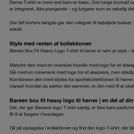
Denne T-shirt er mere end bare en basic. Den tunge bomuld og 
er integreret, ikke prangende – og fungerer som en naturlig del
Den lidt kortere længde gør den velegnet til højtaljede bukser,
enkelt.
Style med resten af kollektionen
Bareen Box Fit Heavy Logo T-shirt til herrer er nem at style – 
Matche den med en
oversize hoodie med logo
for et afsla
Gå med en
crewneck med logo
for et skarpere, men stadi
Kombinere den med styles fra
sportskollektionen til herrer
Uanset hvordan du sætter den sammen, er den med til at skabe
Bareen box fit heavy logo til herrer | en del af din
Det, der gør Bareens logo-T-shirt særlig, er ikke bare pasfor
få til at fungere i hverdagen.
Gå på opdagelse i kollektionen og find den logo-T-shirt, der bliv