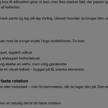
box fit-silhuetten giver et løst, men ikke slasket fald, der passer
 af helheden.
 track pants og lag-på-lag styling. Uanset hvordan du bruger den, er 
især med de øvrige styles i logo-kollektionen. Du kan:
ppet, lagdelt udtryk
g afslappet helhedslook
og skabe en aktiv, men rolig garderobe
 en visuel helhed – bygget på få, stærke elementer.
 faste rotation
men eller materialet – men fornemmelsen, når du tager den på. Den e
er en naturlig del af din faste rotation.