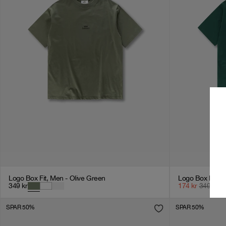
Logo Box Fit, Men - Olive Green
Logo Box Fit, 
349
kr
174
kr
349
kr
SPAR 50%
SPAR 50%