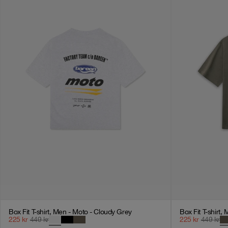
Box Fit T-shirt, Men - Moto - Cloudy Grey
Box Fit T-shirt,
225
kr
449
kr
225
kr
449
kr