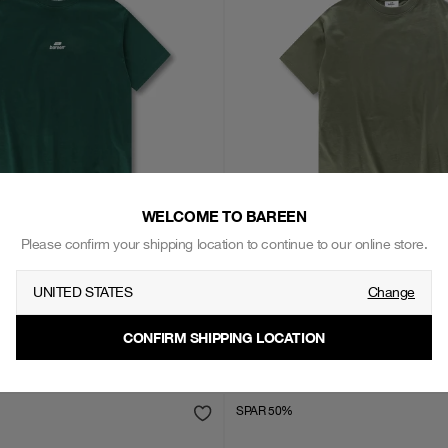
WELCOME TO BAREEN
Please confirm your shipping location to continue to our online store.
UNITED STATES
Change
CONFIRM SHIPPING LOCATION
Men - Deep Green
Box Fit Heavy, Men - Olive Green
299
kr
SPAR 50%