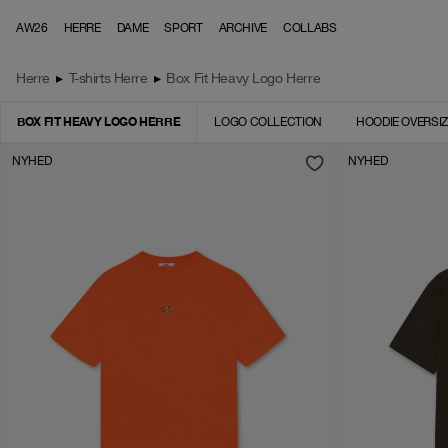
Skip to content
AW26
HERRE
DAME
SPORT
ARCHIVE
COLLABS
Herre
▸
T-shirts Herre
▸
Box Fit Heavy Logo Herre
BOX FIT HEAVY LOGO HERRE
LOGO COLLECTION
HOODIE OVERSI
NYHED
NYHED