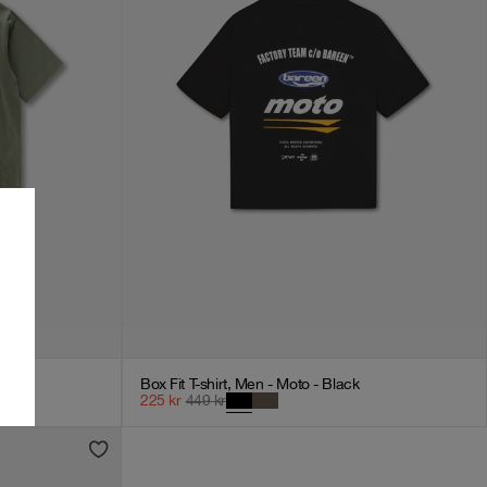
Box Fit T-shirt, Men - Moto - Black
+
1
225
kr
449
kr