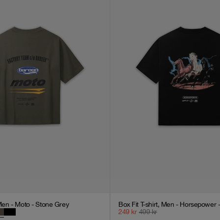
 Men - Moto - Stone Grey
Box Fit T-shirt, Men - Horsepower 
249
kr
499
kr