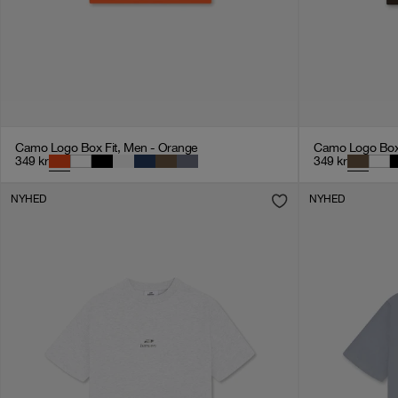
Camo Logo Box Fit, Men - Orange
Camo Logo Box 
349
kr
349
kr
NYHED
NYHED